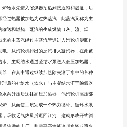
。炉给水先进入省煤器预热到接近饱和温度，后
再经过热器被加热为过热蒸汽，此蒸汽又称为主
的输送和燃烧、蒸汽的生成燃物（灰、渣、烟
出来的主蒸汽经过主蒸汽管道进入汽轮机膨胀作
发电。从汽轮机排出的乏汽排入凝汽器，在此被
结水。主凝结水通过凝结水泵送入低压加热器，
氧器，在其中通过继续加热除去溶于水中的各种
处理后的补给水（软水）与主凝结水汇于除氧器
给水泵升压后送往高压加热器，偶汽轮机高压部
锅炉，从而使工质完成一个热力循环。循环水泵
器，吸收乏气热量后返回江河，这就形成开式循
河道较远的电厂。则需要高性能冷却水塔或喷水