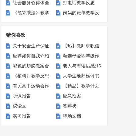
社会服务心得体会
打电话教学反思
与社会》下册教学
识》教学反思
《笔算乘法》教学
妈妈的账单教学反
15篇
反思
反思
思
猜你喜欢
关于安全生产保证
【热】教师求职信
应聘如何自我介绍
精选母爱四年级作
书汇总10篇
彩色的翅膀教案合
老人与海读后感(15
文汇总8篇
《植树》教学反思
大学生晚归检讨书
集九篇
篇)
有关高中运动会作
【精品】教学计划
(精选15篇)
听课报告
应急预案
文集合9篇
范文汇编六篇
议论文
答辩状
实习报告
职场文档