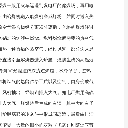
原煤一般用火车运送到发电厂的储煤场，再用输
下由给煤机送入磨煤机磨成煤粉，并同时送入热
粉空气混合物经分离器分离后，合格的煤粉经过
入锅炉的炉膛中燃烧。燃料燃烧所需要的热空气
加热，预热后的热空气，经过风道一部分送入磨
分直接引至燃烧器进入炉膛。燃烧生成的高温烟
倒“u”形烟道依次流过炉膛，水冷壁管，过热
步将烟气的热能传给工质以及空气，自身变成低
引风机抽出，经烟囱排入大气。如电厂燃用高硫
排入大气。煤燃烧后生成的灰渣，其中大的灰子
到炉膛底部的冷灰斗中形成固态渣，最后由排渣
灰渣场。大量的细小的灰粒（飞灰）则随烟气带