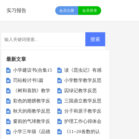
实习报告
会员注册
会员登录
最新文章
小学建议书(合集15
读《昆虫记》有感
罚站检讨书5篇
小学数学教学反思
篇)
【热】
《树和喜鹊》教学
囚绿记教学反思
(15篇)
彩色的翅膀教学反
三国鼎立教学反思
反思
秋天的雨教学反思
分子和原子教学反
思
窗前的气球教学反
护理工作心得体会
思
小学三年级《品德
《11~20各数的认
思
集合15篇