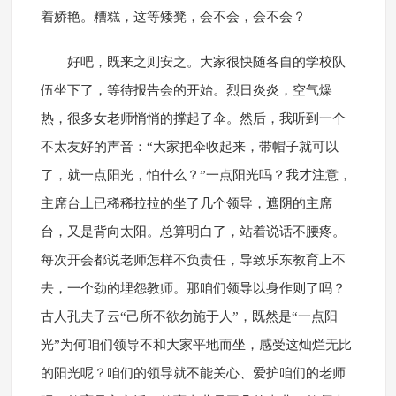
着娇艳。糟糕，这等矮凳，会不会，会不会？
好吧，既来之则安之。大家很快随各自的学校队
伍坐下了，等待报告会的开始。烈日炎炎，空气燥
热，很多女老师悄悄的撑起了伞。然后，我听到一个
不太友好的声音：“大家把伞收起来，带帽子就可以
了，就一点阳光，怕什么？”一点阳光吗？我才注意，
主席台上已稀稀拉拉的坐了几个领导，遮阴的主席
台，又是背向太阳。总算明白了，站着说话不腰疼。
每次开会都说老师怎样不负责任，导致乐东教育上不
去，一个劲的埋怨教师。那咱们领导以身作则了吗？
古人孔夫子云“己所不欲勿施于人”，既然是“一点阳
光”为何咱们领导不和大家平地而坐，感受这灿烂无比
的阳光呢？咱们的领导就不能关心、爱护咱们的老师