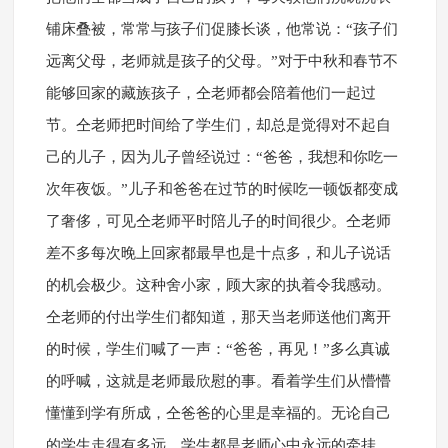
铺床叠被，常常与孩子们促膝长谈，他常说：“孩子们
远离父母，老师就是孩子的父母。”对于中秋和春节不
能够回家的藏族孩子，仝老师都会陪着他们一起过
节。仝老师把时间给了学生们，却总是觉得对不起自
己的儿子，因为儿子曾经说过：“爸爸，我想和你吃一
次年夜饭。”儿子和爸爸在过节的时候吃一顿饭都变成
了奢侈，可见仝老师平时陪儿子的时间很少。仝老师
差不多每次晚上回家都最早也是十点多，和儿子说话
的机会极少。这种舍小家，顾大家的执着令我感动。
仝老师的付出学生们都知道，那天当老师送他们离开
的时候，学生们喊了一声：“爸爸，再见！”多么真诚
的呼喊，这就是老师最欣慰的事。看着学生们从懵懵
懂懂到学有所成，仝爸爸的心里是幸福的。无论自己
的学生走得有多远，学生都是老师心中永远的牵挂。