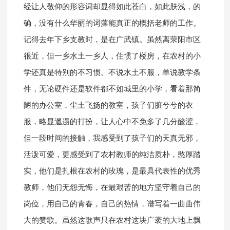
经让人敬仰的形容词却显得如此苍白，如此肤浅，的
确，没有什么华丽的词藻能真正的概括老师的工作。
记得去年下乡支教时，是在广武镇。虽然离荥阳市区
很近，但一乡水土一乡人，住惯了楼房，在农村的小
学还真是特别的不习惯。不说水土不服，单说教学条
件，无论硬件还是软件都不如城里的小学，看着那简
陋的办公室，尘土飞扬的教室，孩子们脏兮兮的衣
服，略显邋遢的打扮，让人心中不免多了几分酸涩，
但一段时间的接触，我感受到了孩子们的天真无邪，
活泼可爱，更感受到了农村教师的纯洁质朴，憨厚踏
实，他们是扎根在农村的玫瑰，是最具代表性的优秀
教师，他们无怨无悔，在最艰苦的地方坚守着自己的
岗位，用自己的青春，自己的热情，谱写着一曲曲伟
大的赞歌。虽然这歌声只在农村这块广袤的大地上飘