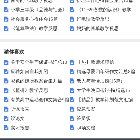
窗前的气球教学反思
护理工作心得体会集合15篇
小学三年级《品德与社会》
《11~20各数的认识》教学
社会服务心得体会15篇
打电话教学反思
下册教学反思
反思
《笔算乘法》教学反思
妈妈的账单教学反思
猜你喜欢
关于安全生产保证书汇总10
【热】教师求职信
应聘如何自我介绍
精选母爱四年级作文汇总8篇
篇
彩色的翅膀教案合集九篇
老人与海读后感(15篇)
《植树》教学反思
大学生晚归检讨书(精选15
有关高中运动会作文集合9篇
【精品】教学计划范文汇编
篇)
听课报告
应急预案
六篇
议论文
答辩状
实习报告
职场文档