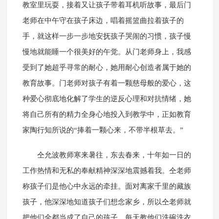
教室里玩耍，接着又让孩子带着耳机听故事，最后门
老师在中午守在孩子床边，唱着摇篮曲拉着孩子的
手，就这样一步一步地安抚孩子哭闹的习惯，孩子慢
慢地就能睡一个很美好的午觉。从门老师身上，我感
受到了她超乎寻常的耐心，她用耐心创造者属于她的
教育故事。门老师对孩子有着一颗慈母般的爱心，这
种爱心彻底地化解了学生的逆反心理和对抗情绪，她
将自己所有的精力全身心地投入到教学中，正如教育
家陶行知所说的“捧着一颗心来，不带半根草去。”
仝允波教师寒来暑往，东去春来，十年如一日的
工作热情和无私的奉献精神深深地震撼着我。仝老师
称孩子们是他心中永远的牵挂。面对离家千里的藏族
孩子，他深深地知道孩子们想念家乡，所以仝老师就
把他们全都当成了自己的孩子，每天教他们洗碗洗衣