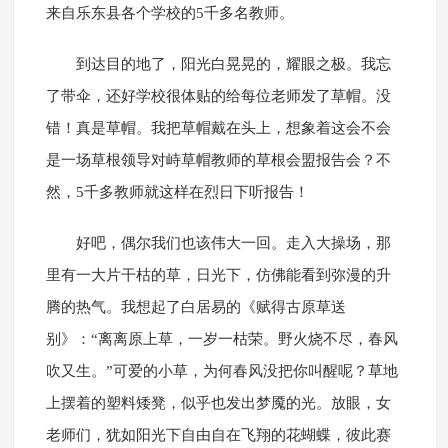
来自乐东县各个学校的5千多名教师。
到达目的地了，阳光白晃晃的，耀眼之极。我忘
了带伞，还好学校很体贴的给每位老师发了草帽。没
错！真是草帽。我把草帽戴在头上，想象着这会不会
是一场草根领导对峙草帽教师的草根会盟报告会？不
然，5千多教师就这样在烈日下听报告！
好吧，偶尔我们也该伟大一回。走入大操场，那
里有一大片干枯的草，日光下，仿佛能看到弥漫的升
腾的热气。我想起了白居易的《赋得古原草送
别》：“离离原上草，一岁一枯荣。野火烧不尽，春风
吹又生。”可爱的小草，为何春风没把你叫醒呢？草地
上摆着的塑料矮凳，似乎也发出梦魇的光。放眼，女
老师们，犹如阳光下自由自在飞翔的花蝴蝶，彼此赛